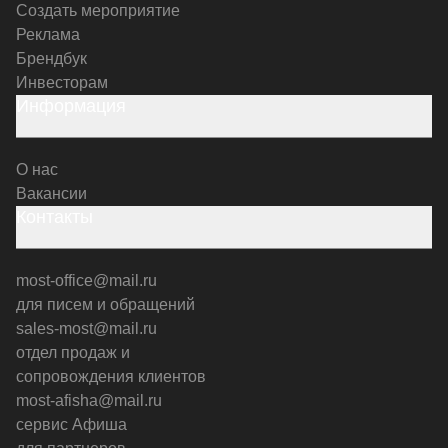
Создать мероприятие
Реклама
Брендбук
Инвесторам
Информация
О нас
Вакансии
Контакты
most-office@mail.ru
для писем и обращений
sales-most@mail.ru
отдел продаж и
сопровождения клиентов
most-afisha@mail.ru
сервис Афиша