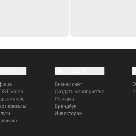
лиентам
Партнерам
фиша
Бизнес сайт
О
OST Video
Создать мероприятие
В
аркетплейс
Реклама
ертификаты
Брендбук
слуги
Инвесторам
одписка