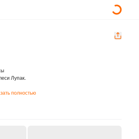
ы

еси Лупак.

зать полностью