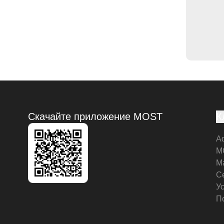
Скачайте приложение MOST
К
А
M
М
С
У
П