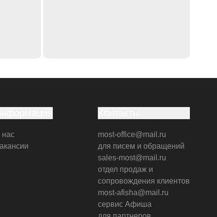
Информация
Контакты
 нас
most-office@mail.ru
акансии
для писем и обращений
sales-most@mail.ru
отдел продаж и
сопровождения клиентов
most-afisha@mail.ru
сервис Афиша
для партнеров