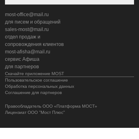
most-office@mail.ru
для писем и обращений
sales-most@mail.ru
отдел продаж и
сопровождения клиентов
most-afisha@mail.ru
сервис Афиша
для партнеров
Скачайте приложение MOST
Пользовательское соглашение
Обработка персональных данных
Соглашение для партнеров
Правообладатель ООО «Платформа МОСТ»
Лицензиат ООО "Мост Плюс"