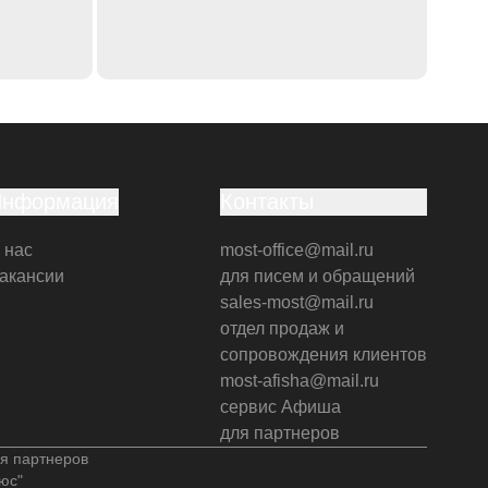
Информация
Контакты
 нас
most-office@mail.ru
акансии
для писем и обращений
sales-most@mail.ru
отдел продаж и
сопровождения клиентов
most-afisha@mail.ru
сервис Афиша
для партнеров
я партнеров
юс"