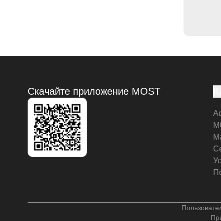
Скачайте приложение MOST
К
А
M
М
С
У
П
Пользовате
Пр