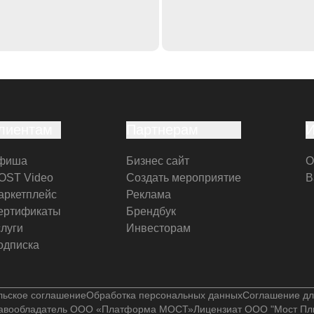
лиентам
Партнерам
фиша
Бизнес сайт
О
OST Video
Создать мероприятие
В
аркетплейс
Реклама
ертификаты
Брендбук
слуги
Инвесторам
одписка
льское соглашение
Обработка персональных данных
Соглашение дл
авообладатель ООО «Платформа МОСТ»
Лицензиат ООО "Мост Пл