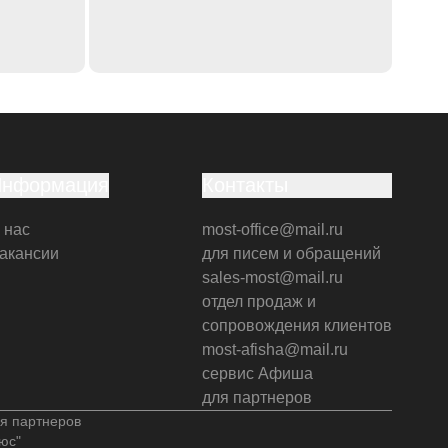
Информация
Контакты
 нас
most-office@mail.ru
акансии
для писем и обращений
sales-most@mail.ru
отдел продаж и
сопровождения клиентов
most-afisha@mail.ru
сервис Афиша
для партнеров
я партнеров
юс"