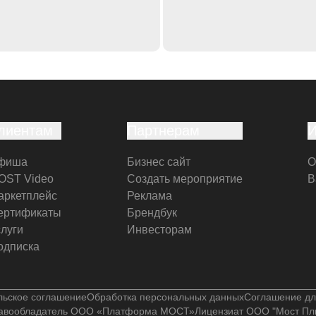
лиентам
Партнерам
фиша
Бизнес сайт
О
OST Video
Создать мероприятие
В
аркетплейс
Реклама
ертификаты
Брендбук
слуги
Инвесторам
одписка
льское соглашение
Обработка персональных данных
Соглашение дл
авообладатель ООО «Платформа МОСТ»
Лицензиат ООО "Мост Пл