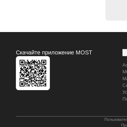
Скачайте приложение MOST
К
А
M
М
С
У
П
Пользовате
Пр