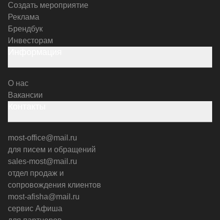
Создать мероприятие
Реклама
Брендбук
Инвесторам
Информация
О нас
Вакансии
Контакты
most-office@mail.ru
для писем и обращений
sales-most@mail.ru
отдел продаж и
сопровождения клиентов
most-afisha@mail.ru
сервис Афиша