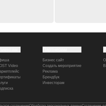
лиентам
Партнерам
фиша
Бизнес сайт
О
OST Video
Создать мероприятие
В
аркетплейс
Реклама
ертификаты
Брендбук
слуги
Инвесторам
одписка
льское соглашение
Обработка персональных данных
Соглашение дл