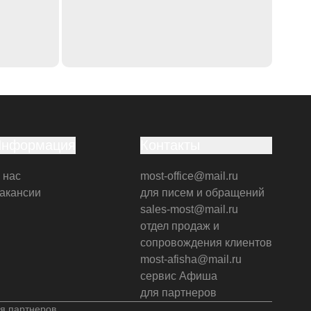
Информация
Контакты
 нас
most-office@mail.ru
акансии
для писем и обращений
sales-most@mail.ru
отдел продаж и
сопровождения клиентов
most-afisha@mail.ru
сервис Афиша
для партнеров
я партнеров