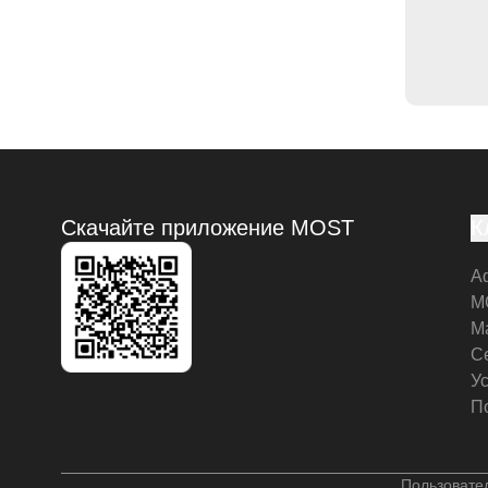
Скачайте приложение MOST
К
А
M
М
С
У
П
Пользовате