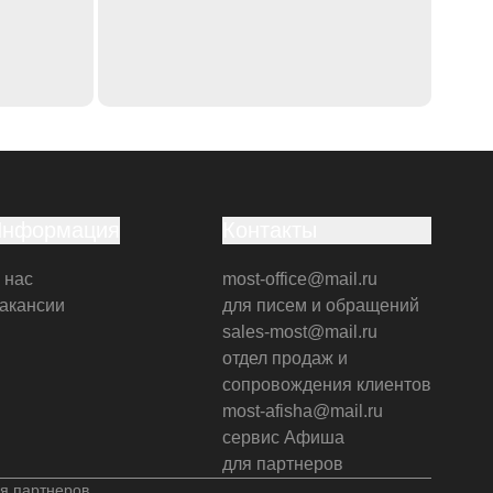
Информация
Контакты
 нас
most-office@mail.ru
акансии
для писем и обращений
sales-most@mail.ru
отдел продаж и
сопровождения клиентов
most-afisha@mail.ru
сервис Афиша
для партнеров
я партнеров