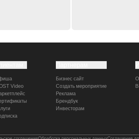
лиентам
Партнерам
фиша
Бизнес сайт
О
OST Video
Создать мероприятие
В
аркетплейс
Реклама
ертификаты
Брендбук
слуги
Инвесторам
одписка
льское соглашение
Обработка персональных данных
Соглашение дл