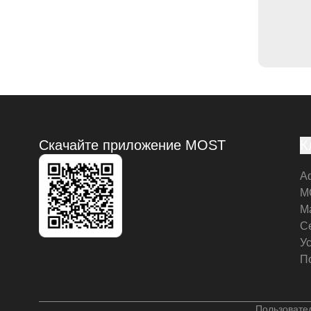
Скачайте приложение MOST
К
А
M
М
С
У
П
Пользовате