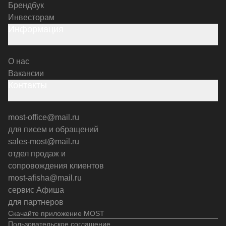
Брендбук
Инвесторам
Информация
О нас
Вакансии
Контакты
most-office@mail.ru
для писем и обращений
sales-most@mail.ru
отдел продаж и
сопровождения клиентов
most-afisha@mail.ru
сервис Афиша
для партнеров
Скачайте приложение MOST
Пользовательское соглашение