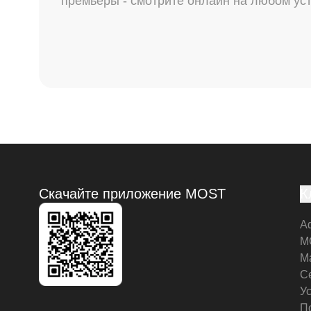
премьеры - смотрите онлайн на любом ус
Скачайте приложение MOST
К
А
M
М
С
У
П