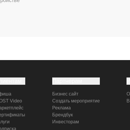
тройстве
лиентам
Партнерам
фиша
Бизнес сайт
О
OST Video
Создать мероприятие
В
аркетплейс
Реклама
ертификаты
Брендбук
слуги
Инвесторам
одписка