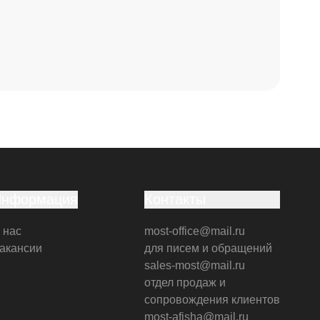
Информация
Контакты
 нас
most-office@mail.ru
акансии
для писем и обращений
sales-most@mail.ru
отдел продаж и
сопровождения клиентов
most-afisha@mail.ru