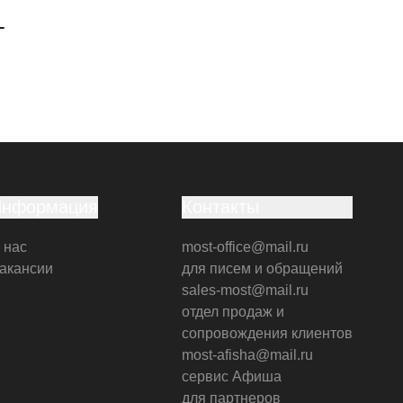
г
Информация
Контакты
 нас
most-office@mail.ru
акансии
для писем и обращений
sales-most@mail.ru
отдел продаж и
сопровождения клиентов
most-afisha@mail.ru
сервис Афиша
для партнеров