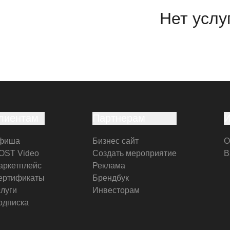
Нет услу
лиентам
Партнерам
фиша
Бизнес сайт
О
OST Video
Создать мероприятие
В
аркетплейс
Реклама
ертификаты
Брендбук
слуги
Инвесторам
одписка