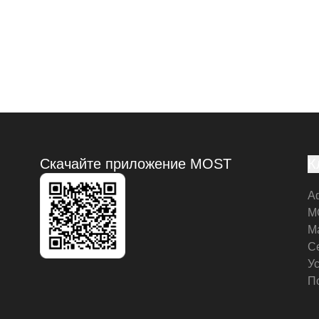
Скачайте приложение MOST
К
А
M
М
С
У
П