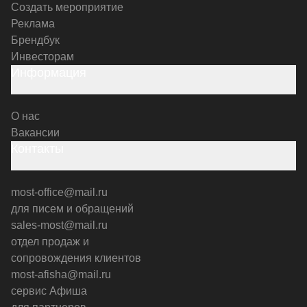
Создать мероприятие
Реклама
Брендбук
Инвесторам
Информация
О нас
Вакансии
Контакты
most-office@mail.ru
для писем и обращений
sales-most@mail.ru
отдел продаж и
сопровождения клиентов
most-afisha@mail.ru
сервис Афиша