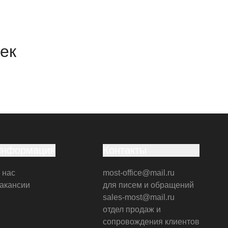
ек
Информация
Контакты
 нас
most-office@mail.ru
акансии
для писем и обращений
sales-most@mail.ru
отдел продаж и
сопровождения клиентов