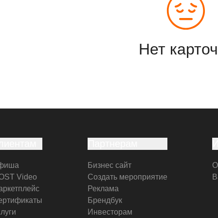
Нет карточ
лиентам
Партнерам
фиша
Бизнес сайт
О
OST Video
Создать мероприятие
В
аркетплейс
Реклама
ертификаты
Брендбук
слуги
Инвесторам