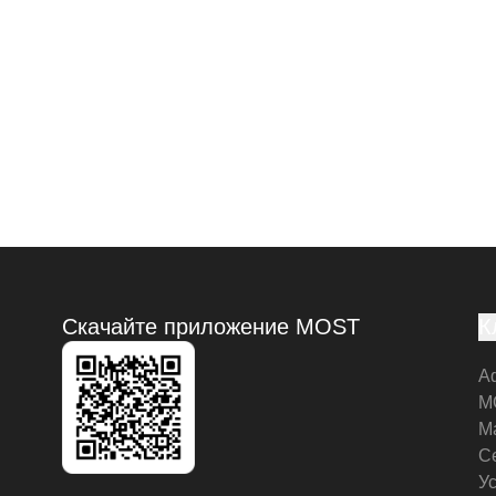
Скачайте приложение MOST
К
А
M
М
С
У