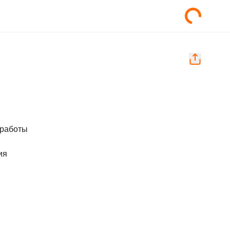
работы

я
