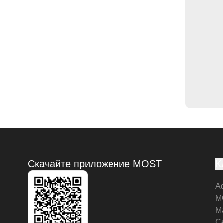
Скачайте приложение MOST
К
А
M
М
С