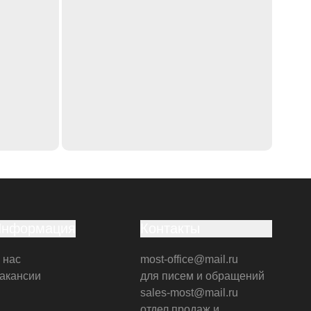
Информация
Контакты
 нас
most-office@mail.ru
акансии
для писем и обращений
sales-most@mail.ru
отдел продаж и