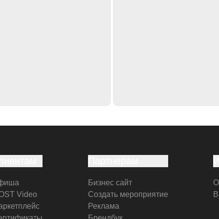
лиентам
Партнерам
фиша
Бизнес сайт
О
OST Video
Создать мероприятие
В
аркетплейс
Реклама
ертификаты
Брендбук