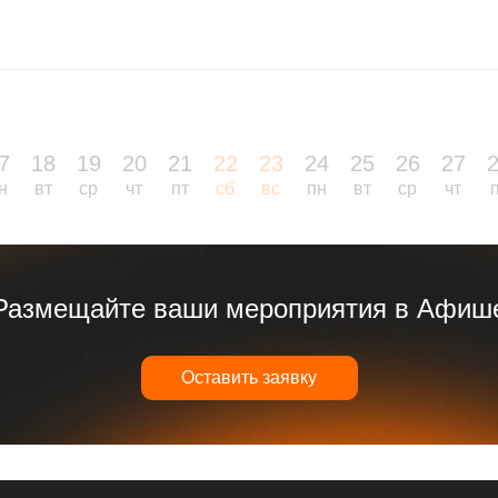
7
18
19
20
21
22
23
24
25
26
27
н
вт
ср
чт
пт
сб
вс
пн
вт
ср
чт
Размещайте ваши мероприятия в Афиш
Оставить заявку