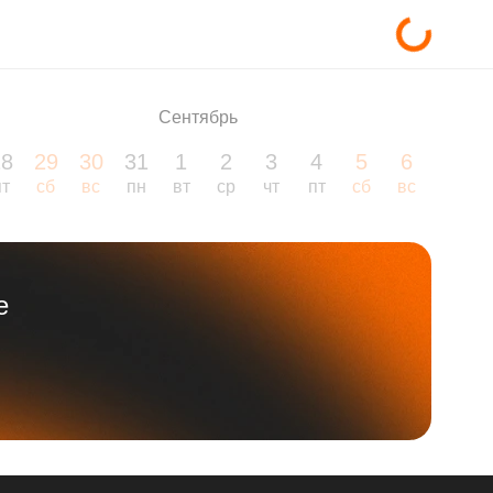
Сентябрь
28
29
30
31
1
2
3
4
5
6
7
пт
сб
вс
пн
вт
ср
чт
пт
сб
вс
пн
е