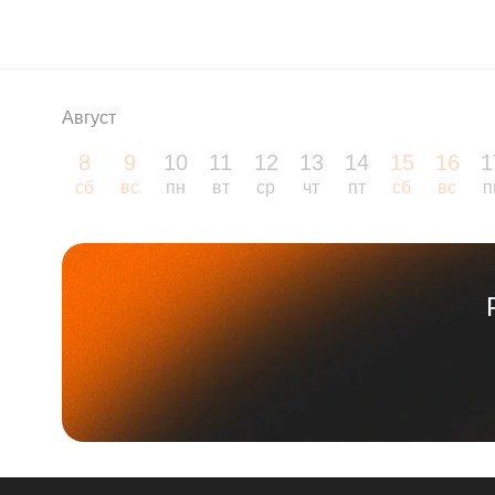
Август
8
9
10
11
12
13
14
15
16
1
сб
вс
пн
вт
ср
чт
пт
сб
вс
п