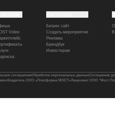
лиентам
Партнерам
фиша
Бизнес сайт
О
OST Video
Создать мероприятие
В
аркетплейс
Реклама
ертификаты
Брендбук
слуги
Инвесторам
одписка
льское соглашение
Обработка персональных данных
Соглашение дл
авообладатель ООО «Платформа МОСТ»
Лицензиат ООО "Мост Пл