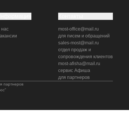
Информация
Контакты
 нас
most-office@mail.ru
акансии
для писем и обращений
sales-most@mail.ru
отдел продаж и
сопровождения клиентов
most-afisha@mail.ru
сервис Афиша
для партнеров
я партнеров
юс"