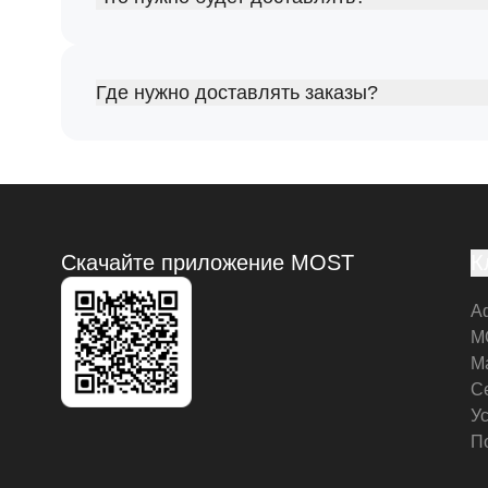
Где нужно доставлять заказы?
Скачайте приложение MOST
К
А
M
М
С
У
П