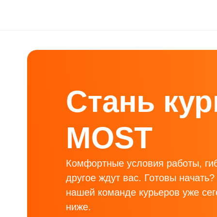
Стань ку
MOST
Комфортные условия работы, гиб
другое ждут вас. Готовы начать?
нашей команде курьеров уже сег
ниже.