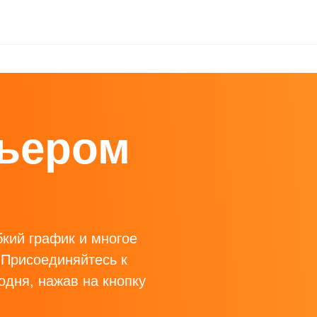
рьером
кий график и многое
 Присоединяйтесь к
одня, нажав на кнопку