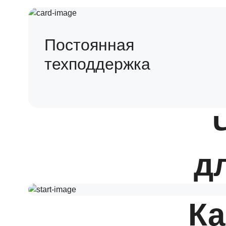
Постоянная
техподдержка
д
Ка
Статус самозанятого