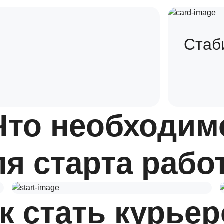
Стаб
Что необходим
ля старта рабо
к стать курье
Смартфон с интернетом