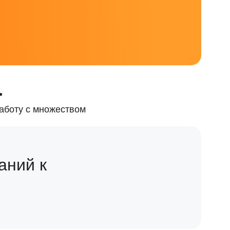
а
аботу с множеством
аний к