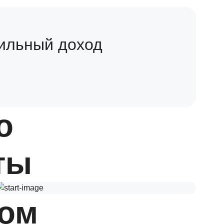
ильный доход
о
ты
ром
Автомобиль для