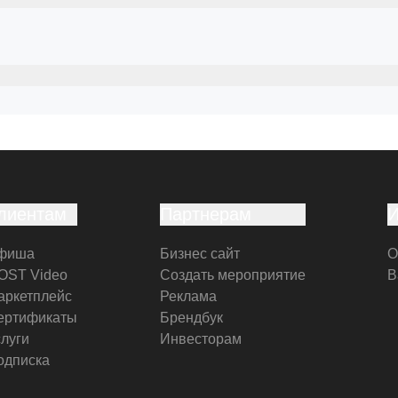
лиентам
Партнерам
фиша
Бизнес сайт
О
OST Video
Создать мероприятие
В
аркетплейс
Реклама
ертификаты
Брендбук
слуги
Инвесторам
одписка