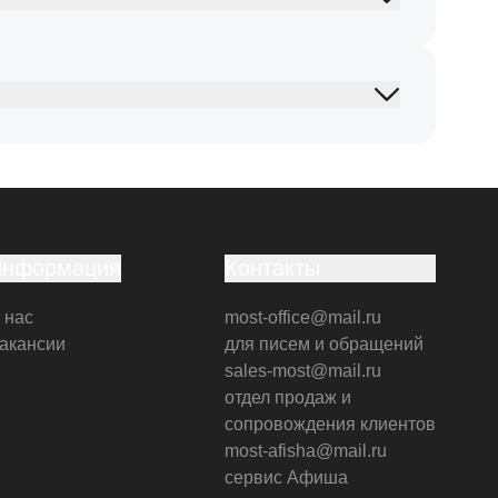
Информация
Контакты
 нас
most-office@mail.ru
акансии
для писем и обращений
sales-most@mail.ru
отдел продаж и
сопровождения клиентов
most-afisha@mail.ru
сервис Афиша