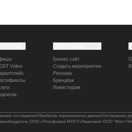
лиентам
Партнерам
фиша
Бизнес сайт
О
OST Video
Создать мероприятие
В
аркетплейс
Реклама
ертификаты
Брендбук
слуги
Инвесторам
одписка
льское соглашение
Обработка персональных данных
Соглашение дл
авообладатель ООО «Платформа МОСТ»
Лицензиат ООО "Мост Пл