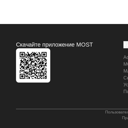
Скачайте приложение MOST
К
А
M
М
С
У
П
Пользовате
Пр