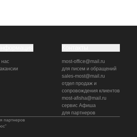
Информация
Контакты
 нас
most-office@mail.ru
акансии
для писем и обращений
sales-most@mail.ru
отдел продаж и
сопровождения клиентов
most-afisha@mail.ru
сервис Афиша
для партнеров
я партнеров
юс"