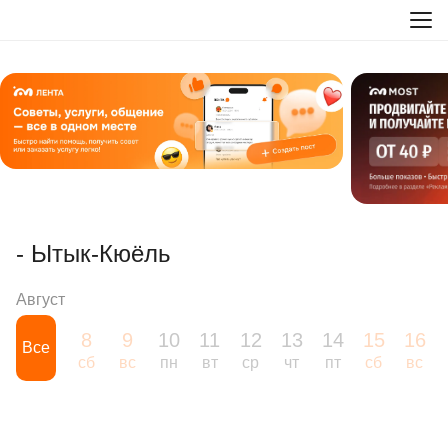
- Ытык-Кюёль
Август
8
9
10
11
12
13
14
15
16
Все
сб
вс
пн
вт
ср
чт
пт
сб
вс