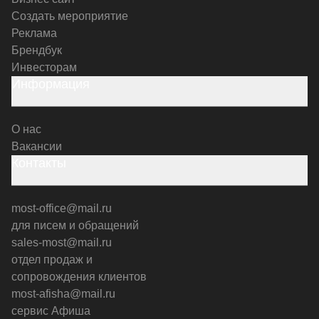
Создать мероприятие
Реклама
Брендбук
Инвесторам
Информация
О нас
Вакансии
Контакты
most-office@mail.ru
для писем и обращений
sales-most@mail.ru
отдел продаж и
сопровождения клиентов
most-afisha@mail.ru
сервис Афиша