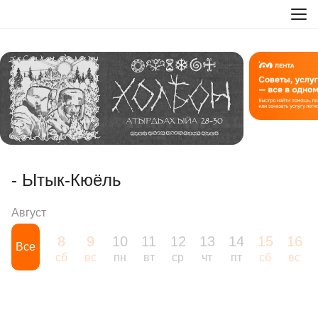
- Ытык-Кюёль
Август
8
9
10
11
12
13
14
15
16
Все
сб
вс
пн
вт
ср
чт
пт
сб
вс