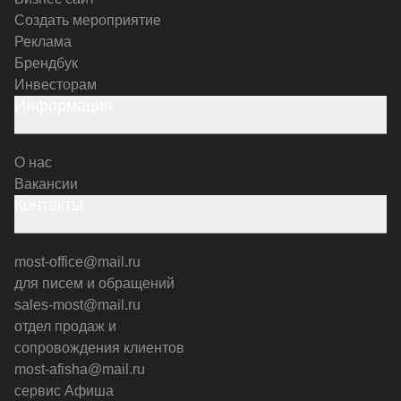
Создать мероприятие
Реклама
Брендбук
Инвесторам
Информация
О нас
Вакансии
Контакты
most-office@mail.ru
для писем и обращений
sales-most@mail.ru
отдел продаж и
сопровождения клиентов
most-afisha@mail.ru
сервис Афиша