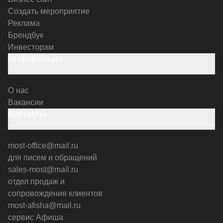
Создать мероприятие
Реклама
Брендбук
Инвесторам
Информация
О нас
Вакансии
Контакты
most-office@mail.ru
для писем и обращений
sales-most@mail.ru
отдел продаж и
сопровождения клиентов
most-afisha@mail.ru
сервис Афиша