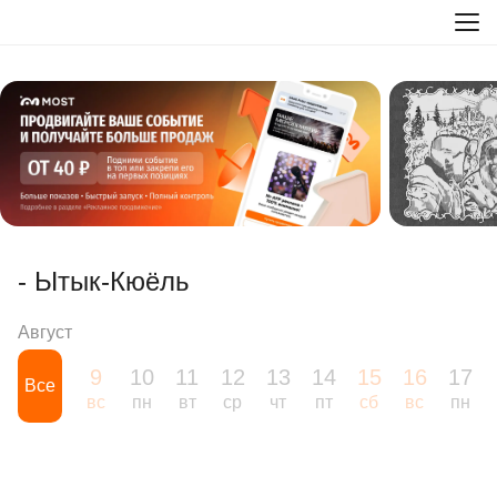
- Ытык-Кюёль
Август
9
10
11
12
13
14
15
16
17
Все
вс
пн
вт
ср
чт
пт
сб
вс
пн