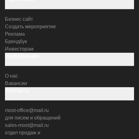
Бизнес сайт
Создать мероприятие
Реклама
Брендбук
Инвесторам
Информация
О нас
Вакансии
Контакты
most-office@mail.ru
для писем и обращений
sales-most@mail.ru
отдел продаж и