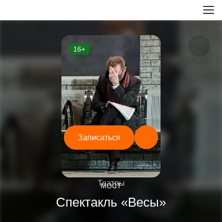
16+
Записаться
—
Театры
МОСТ
Спектакль «Весы»