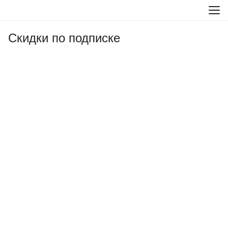
Скидки по подписке