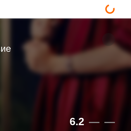
вие
6.2
—
—