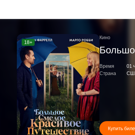
Кино
18+
Большо
Время
01 
Страна
СШ
Купить биле