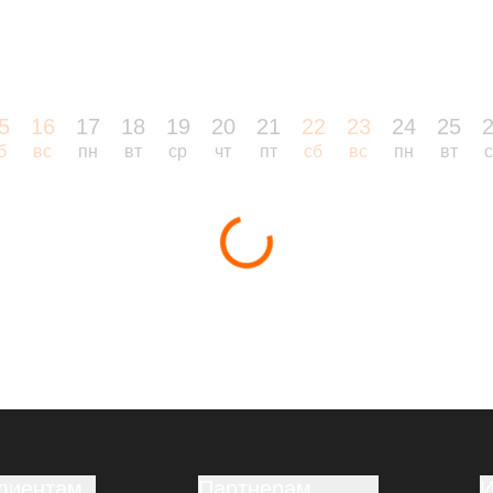
5
16
17
18
19
20
21
22
23
24
25
б
вс
пн
вт
ср
чт
пт
сб
вс
пн
вт
лиентам
Партнерам