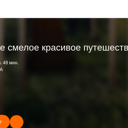
е смелое красивое путешест
ч. 48 мин.
А
т