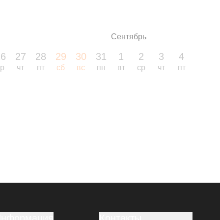
Сентябрь
26
27
28
29
30
31
1
2
3
4
5
ср
чт
пт
сб
вс
пн
вт
ср
чт
пт
сб
Информация
Контакты