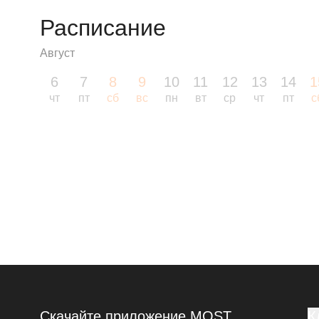
Расписание
Август
6
7
8
9
10
11
12
13
14
1
чт
пт
сб
вс
пн
вт
ср
чт
пт
с
Скачайте приложение MOST
К