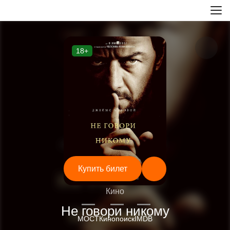
18+
Купить билет
Кино
—
—
—
Не говори никому
МОСТ
Кинопоиск
IMDB