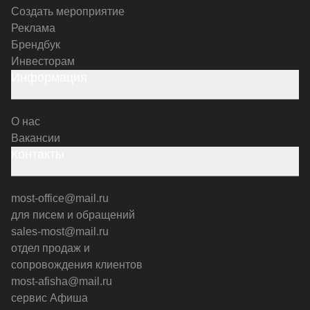
Создать мероприятие
Реклама
Брендбук
Инвесторам
Информация
О нас
Вакансии
Контакты
most-office@mail.ru
для писем и обращений
sales-most@mail.ru
отдел продаж и
сопровождения клиентов
most-afisha@mail.ru
сервис Афиша