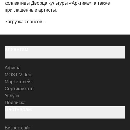
коллективы Дворца культуры «Арктика», а также
приглашённые артисты.
Загрузка сеансов...
Клиентам
Афиша
MOST Video
Маркетплейс
Сертификаты
Услуги
Подписка
Партнерам
Бизнес сайт