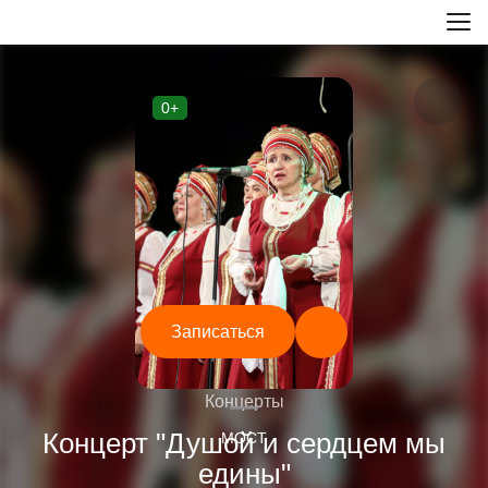
0+
Записаться
—
Концерты
Концерт "Душой и сердцем мы
МОСТ
едины"