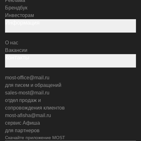
Реклама
Брендбук
Инвесторам
Информация
О нас
Вакансии
Контакты
most-office@mail.ru
для писем и обращений
sales-most@mail.ru
отдел продаж и
сопровождения клиентов
most-afisha@mail.ru
сервис Афиша
для партнеров
Скачайте приложение MOST