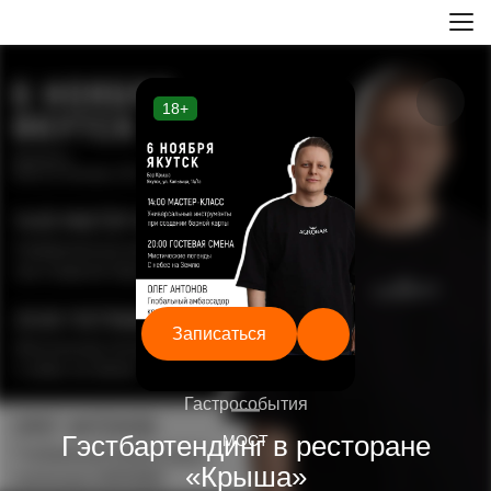
18+
Записаться
—
Гастрособытия
Гэстбартендинг в ресторане
МОСТ
«Крыша»