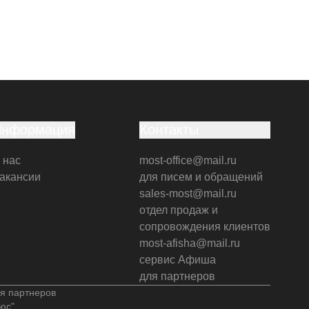
Информация
Контакты
 нас
most-office@mail.ru
акансии
для писем и обращений
sales-most@mail.ru
отдел продаж и
сопровождения клиентов
most-afisha@mail.ru
сервис Афиша
для партнеров
я партнеров
юс"