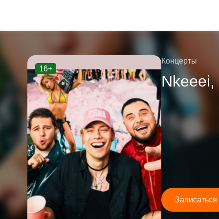
Концерты
16+
Nkeeei,
Записаться