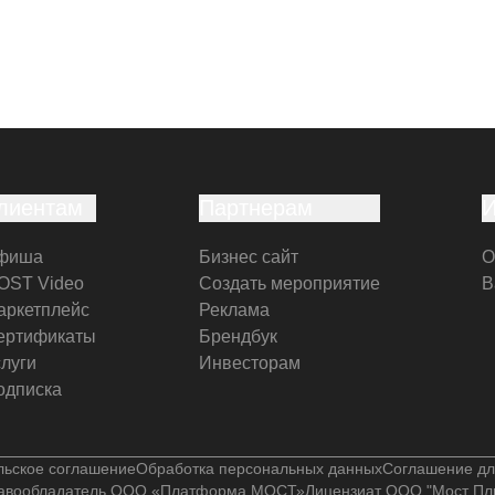
лиентам
Партнерам
фиша
Бизнес сайт
О
OST Video
Создать мероприятие
В
аркетплейс
Реклама
ертификаты
Брендбук
слуги
Инвесторам
одписка
льское соглашение
Обработка персональных данных
Соглашение дл
авообладатель ООО «Платформа МОСТ»
Лицензиат ООО "Мост Пл