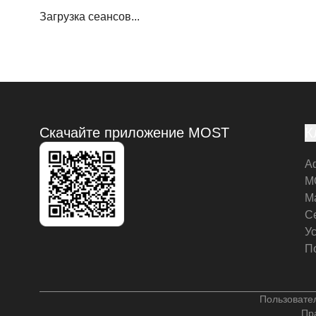
Загрузка сеансов...
Скачайте приложение MOST
К
А
M
М
С
У
П
Пользовате
Пр