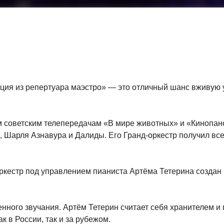
ция из репертуара маэстро» — это отличный шанс вживую
 советским телепередачам «В мире животных» и «Кинопано
е, Шарля Азнавура и Далиды. Его Гранд-оркестр получил в
кестр под управлением пианиста Артёма Тетерина создан п
нного звучания. Артём Тетерин считает себя хранителем и 
 в России, так и за рубежом.