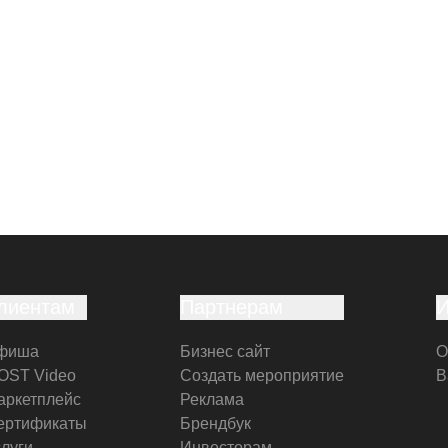
лиентам
Партнерам
фиша
Бизнес сайт
О
OST Video
Создать мероприятие
В
аркетплейс
Реклама
ертификаты
Брендбук
слуги
Инвесторам