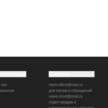
Информация
Контакты
 нас
most-office@mail.ru
акансии
для писем и обращений
sales-most@mail.ru
отдел продаж и
сопровождения клиентов