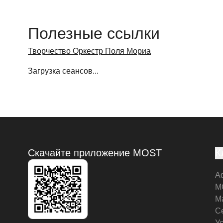
Полезные ссылки
Творчество Оркестр Поля Мориа
Загрузка сеансов...
Скачайте приложение MOST
К
А
M
М
С
У