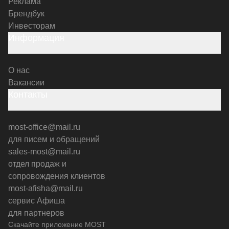
Реклама
Брендбук
Инвесторам
Информация
О нас
Вакансии
Контакты
most-office@mail.ru
для писем и обращений
sales-most@mail.ru
отдел продаж и
сопровождения клиентов
most-afisha@mail.ru
сервис Афиша
для партнеров
Скачайте приложение MOST