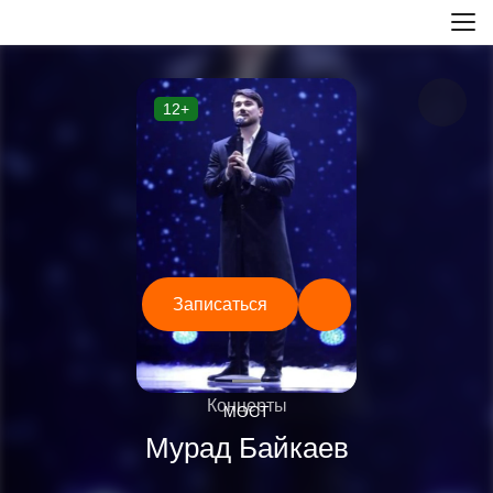
12+
Записаться
—
Концерты
МОСТ
Мурад Байкаев