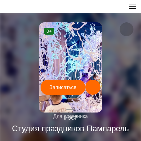
0+
Записаться
—
Для праздника
МОСТ
Студия праздников Пампарель