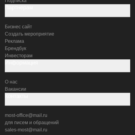
Подписка
Партнерам
Бизнес сайт
Создать мероприятие
Реклама
Брендбук
Инвесторам
Информация
О нас
Вакансии
Контакты
most-office@mail.ru
для писем и обращений
sales-most@mail.ru