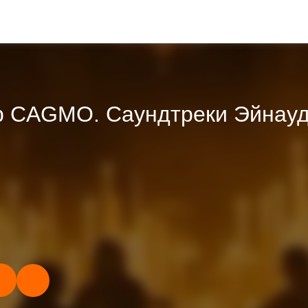
р CAGMO. Саундтреки Эйнауди