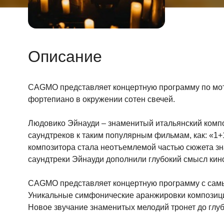
Описание
CAGMO представляет концертную программу по моти
фортепиано в окружении сотен свечей.
Людовико Эйнауди – знаменитый итальянский компо
саундтреков к таким популярным фильмам, как: «1+
композитора стала неотъемлемой частью сюжета зн
саундтреки Эйнауди дополнили глубокий смысл кин
CAGMO представляет концертную программу с самым
Уникальные симфонические аранжировки композици
Новое звучание знаменитых мелодий тронет до глу