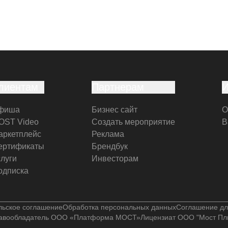
лиентам
Партнерам
фиша
Бизнес сайт
О
OST Video
Создать мероприятие
В
аркетплейс
Реклама
ертификаты
Брендбук
слуги
Инвесторам
одписка
льское соглашение
Обработка персональных данных
Соглашение дл
авообладатель ООО «Платформа МОСТ»
Лицензиат ООО "Мост Пл