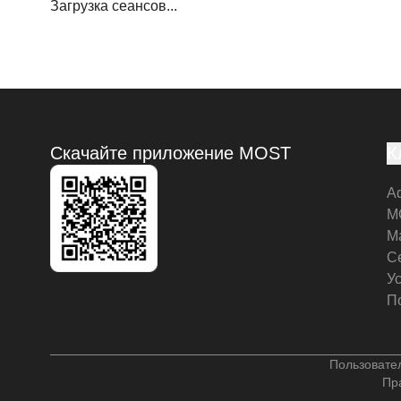
Загрузка сеансов...
Скачайте приложение MOST
К
А
M
М
С
У
П
Пользовате
Пр