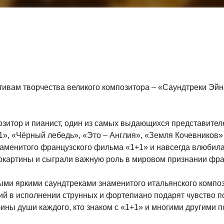
вам творчества великого композитора – «Саундтреки Эйна
зитор и пианист, один из самых выдающихся представител
1», «Чёрный лебедь», «Это – Англия», «Земля Кочевников
аменитого французского фильма «1+1» и навсегда влюбила
окартины и сыграли важную роль в мировом признании фра
и яркими саундтреками знаменитого итальянского композ
й в исполнении струнных и фортепиано подарят чувство п
бины души каждого, кто знаком с «1+1» и многими другими