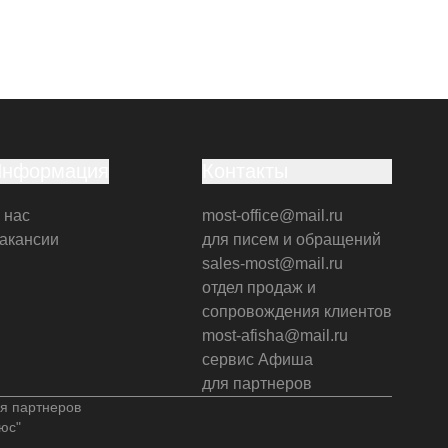
Информация
Контакты
 нас
most-office@mail.ru
акансии
для писем и обращений
sales-most@mail.ru
отдел продаж и
сопровождения клиентов
most-afisha@mail.ru
сервис Афиша
для партнеров
я партнеров
юс"