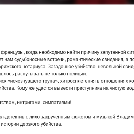
 французы, когда необходимо найти причину запутанной си
ет нам судьбоносные встречи, романтические свидания, а п
рижского нотариуса. Загадочное убийство, невольной свид
шлось распутывать не только полиции.
иск «исчезнувшего трупа», хитросплетения в отношениях к
ийства. Кому же удастся вывести преступника на чистую во
ством, интригами, симпатиями!
икл-детектив с лихо закрученным сюжетом и музыкой Влади
истории дерзкого убийства.