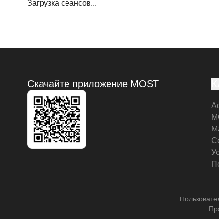
Загрузка сеансов...
Скачайте приложение MOST
К
А
M
М
С
У
П
Пользовате
Пр