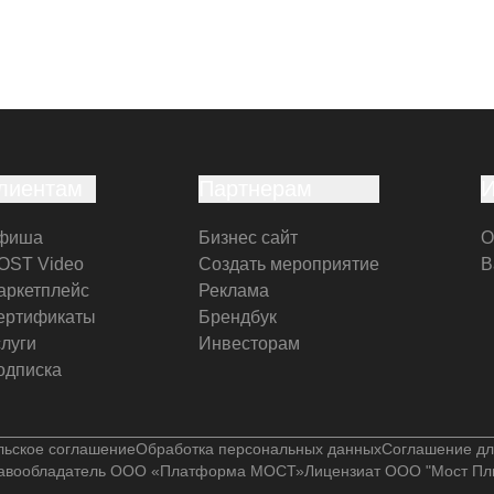
лиентам
Партнерам
фиша
Бизнес сайт
О
OST Video
Создать мероприятие
В
аркетплейс
Реклама
ертификаты
Брендбук
слуги
Инвесторам
одписка
льское соглашение
Обработка персональных данных
Соглашение дл
авообладатель ООО «Платформа МОСТ»
Лицензиат ООО "Мост Пл