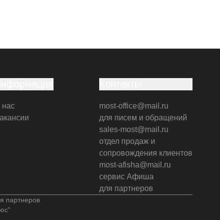
Информация
Контакты
 нас
most-office@mail.ru
акансии
для писем и обращений
sales-most@mail.ru
отдел продаж и
сопровождения клиентов
most-afisha@mail.ru
сервис Афиша
для партнеров
я партнеров
юс"