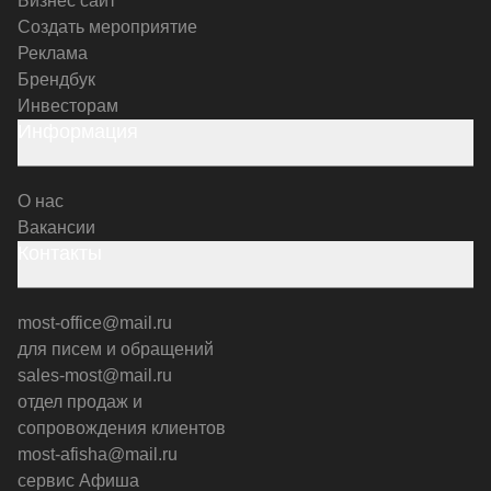
Бизнес сайт
Создать мероприятие
Реклама
Брендбук
Инвесторам
Информация
О нас
Вакансии
Контакты
most-office@mail.ru
для писем и обращений
sales-most@mail.ru
отдел продаж и
сопровождения клиентов
most-afisha@mail.ru
сервис Афиша