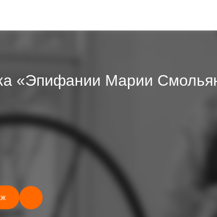
ка «Эпифании Марии Смолья
аж