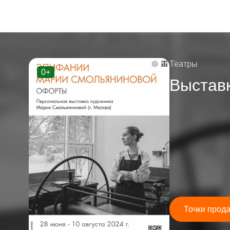
Театры
0+
Выстав
Точки прод