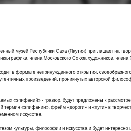
енный музей Республики Саха (Якутия) приглашает на твор
ника-графика, члена Московского Союза художников, член
ходит в формате непринужденного открытия, своеобразного
 аутентичных произведений, проникнутых авторской философ
аемых «эпифаний» - гравюр, будут предложены к рассмотр
й термин «эпифании», фрейм «дороги» и «пути» в творчеств
ременном искусстве.
зом культуры, философии и искусства и будет интересно ш