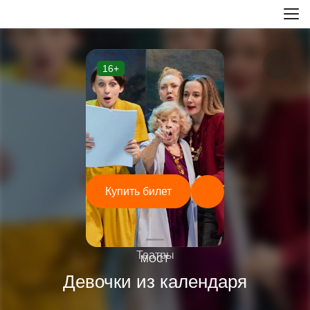
16+
Купить билет
—
Театры
МОСТ
Девочки из календаря