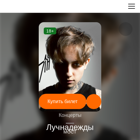
18+
Купить билет
Концерты
—
Лучнадежды
МОСТ