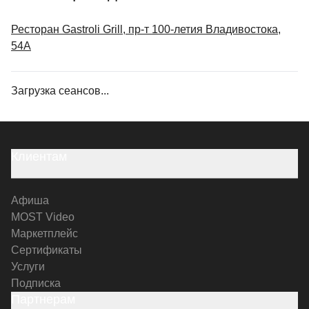
Ресторан Gastroli Grill, пр-т 100-летия Владивостока,
54А
Загрузка сеансов...
Клиентам
Афиша
MOST Video
Маркетплейс
Сертификаты
Услуги
Подписка
Партнерам