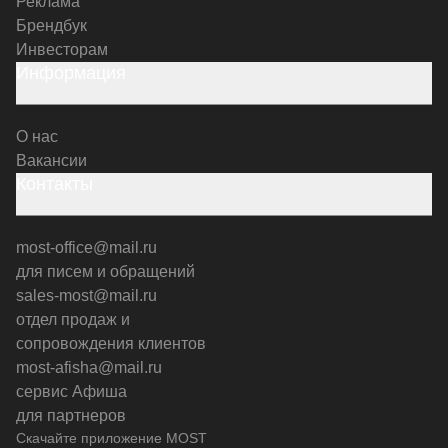
Реклама
Брендбук
Инвесторам
Информация
О нас
Вакансии
Контакты
most-office@mail.ru
для писем и обращений
sales-most@mail.ru
отдел продаж и
сопровождения клиентов
most-afisha@mail.ru
сервис Афиша
для партнеров
Скачайте приложение MOST