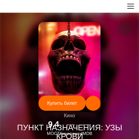
Купить билет
Кино
9.4
—
—
ПУНКТ НАЗНАЧЕНИЯ: УЗЫ
МОСТ
Кинопоиск
IMDB
КРОВИ