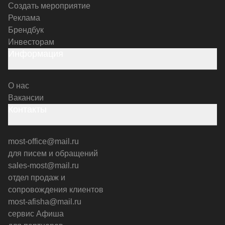
Создать мероприятие
Реклама
Брендбук
Инвесторам
Информация
О нас
Вакансии
Контакты
most-office@mail.ru
для писем и обращений
sales-most@mail.ru
отдел продаж и
сопровождения клиентов
most-afisha@mail.ru
сервис Афиша