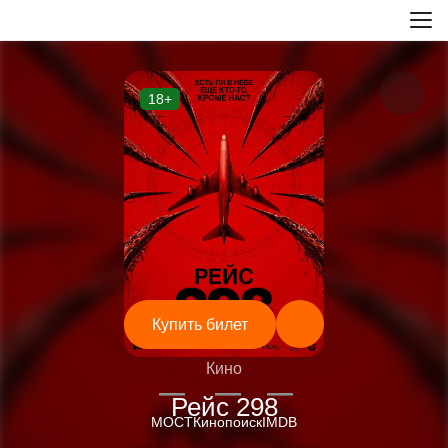
18+
Купить билет
Кино
—
—
—
Рейс 298
МОСТ
Кинопоиск
IMDB