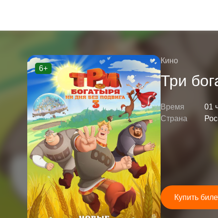
Кино
6+
Три бог
Время
01 
Страна
Рос
Купить биле