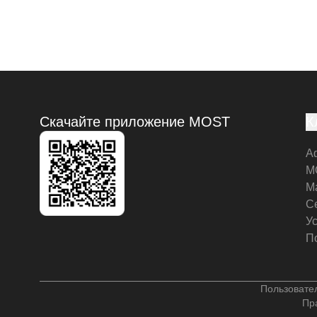
Скачайте приложение MOST
К
А
M
М
С
У
П
Пользовате
Пр