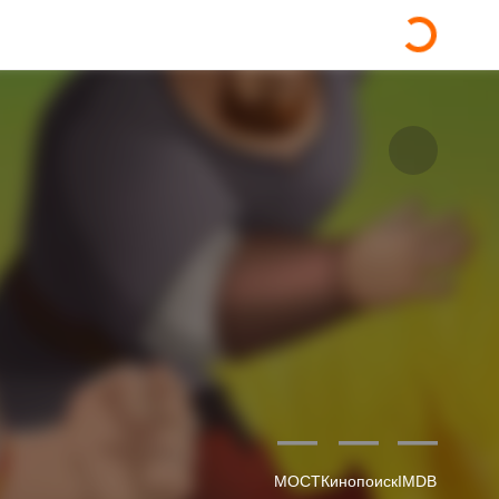
—
—
—
МОСТ
Кинопоиск
IMDB