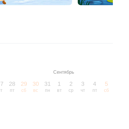
Сентябрь
27
28
29
30
31
1
2
3
4
5
6
чт
пт
сб
вс
пн
вт
ср
чт
пт
сб
вс