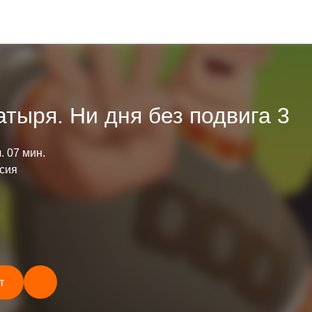
атыря. Ни дня без подвига 3
ч. 07 мин.
сия
т