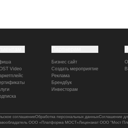
лиентам
Партнерам
фиша
Бизнес сайт
О
OST Video
Создать мероприятие
В
аркетплейс
Реклама
ертификаты
Брендбук
слуги
Инвесторам
одписка
льское соглашение
Обработка персональных данных
Соглашение дл
авообладатель ООО «Платформа МОСТ»
Лицензиат ООО "Мост Пл