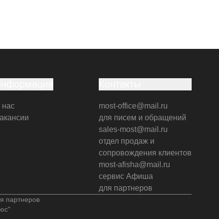
Информация
Контакты
 нас
most-office@mail.ru
акансии
для писем и обращений
sales-most@mail.ru
отдел продаж и
сопровождения клиентов
most-afisha@mail.ru
сервис Афиша
для партнеров
я партнеров
юс"