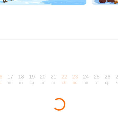
6
17
18
19
20
21
22
23
24
25
26
с
пн
вт
ср
чт
пт
сб
вс
пн
вт
ср