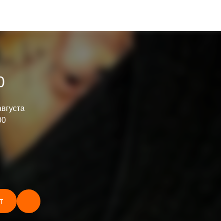
0
августа
00
т