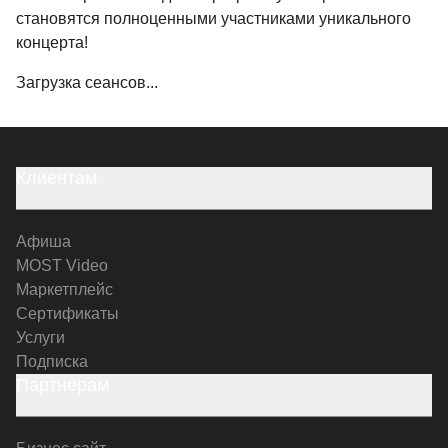
становятся полноценными участниками уникального
концерта!
Загрузка сеансов...
Клиентам
Афиша
MOST Video
Маркетплейс
Сертификаты
Услуги
Подписка
Партнерам