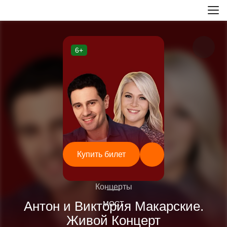
6+
Купить билет
—
Концерты
Антон и Виктория Макарские.
МОСТ
Живой Концерт