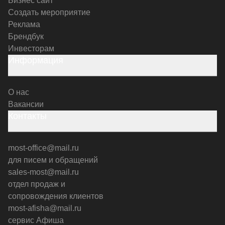
Бизнес сайт
Создать мероприятие
Реклама
Брендбук
Инвесторам
Информация
О нас
Вакансии
Контакты
most-office@mail.ru
для писем и обращений
sales-most@mail.ru
отдел продаж и
сопровождения клиентов
most-afisha@mail.ru
сервис Афиша