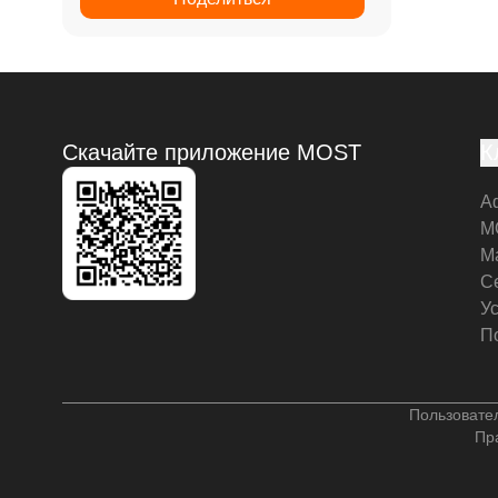
Скачайте приложение MOST
К
А
M
М
С
У
П
Пользовате
Пр