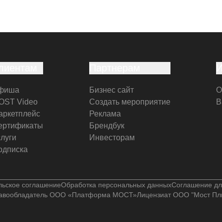
лиентам
Партнерам
фиша
Бизнес сайт
О
OST Video
Создать мероприятие
В
аркетплейс
Реклама
ертификаты
Брендбук
слуги
Инвесторам
одписка
льское соглашение
Обработка персональных данных
Соглашение дл
авообладатель ООО «Платформа МОСТ»
Лицензиат ООО "Мост Пл