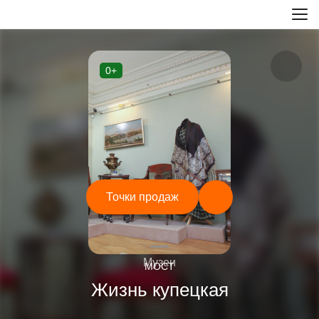
0+
Точки продаж
—
Музеи
МОСТ
Жизнь купецкая