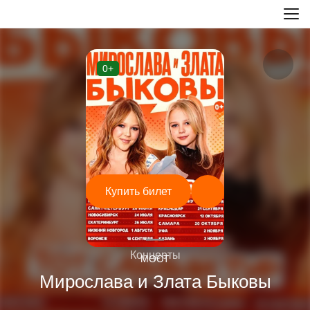
0+
Купить билет
—
Концерты
МОСТ
Мирослава и Злата Быковы