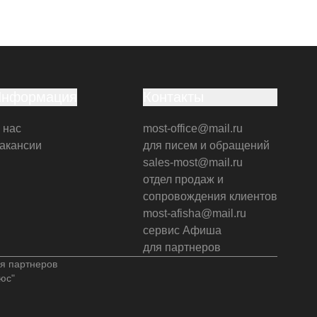
Информация
Контакты
 нас
most-office@mail.ru
акансии
для писем и обращений
sales-most@mail.ru
отдел продаж и
сопровождения клиентов
most-afisha@mail.ru
сервис Афиша
для партнеров
я партнеров
юс"