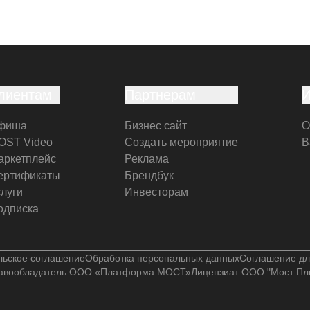
лиентам
Партнерам
фиша
Бизнес сайт
О
OST Video
Создать мероприятие
В
аркетплейс
Реклама
ертификаты
Брендбук
слуги
Инвесторам
одписка
льское соглашение
Обработка персональных данных
Соглашение дл
авообладатель ООО «Платформа МОСТ»
Лицензиат ООО "Мост Пл