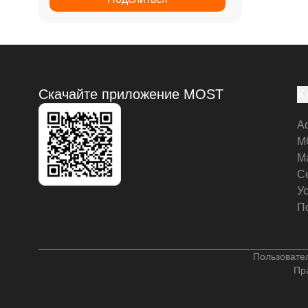
Скачайте приложение MOST
К
А
M
М
С
У
П
Пользовате
Пр