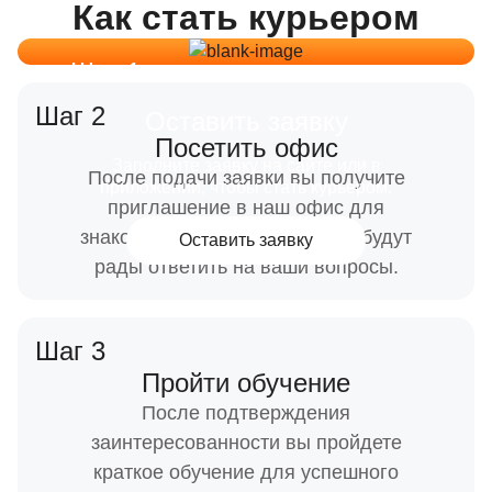
Как стать курьером
Автомобиль для
автокурьеров
Шаг 1
Шаг 2
Оставить заявку
Посетить офис
Заполните заявку на сайте или в
После подачи заявки вы получите
приложении, чтобы стать курьером.
приглашение в наш офис для
знакомства. Наши сотрудники будут
Оставить заявку
рады ответить на ваши вопросы.
Шаг 3
Пройти обучение
После подтверждения
заинтересованности вы пройдете
краткое обучение для успешного