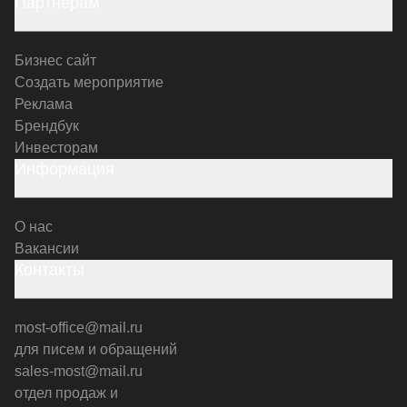
Партнерам
Бизнес сайт
Создать мероприятие
Реклама
Брендбук
Инвесторам
Информация
О нас
Вакансии
Контакты
most-office@mail.ru
для писем и обращений
sales-most@mail.ru
отдел продаж и