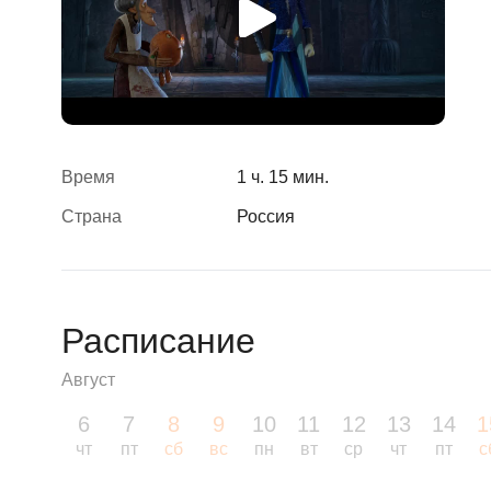
Время
1 ч. 15 мин.
Страна
Россия
Расписание
Август
6
7
8
9
10
11
12
13
14
1
чт
пт
сб
вс
пн
вт
ср
чт
пт
с