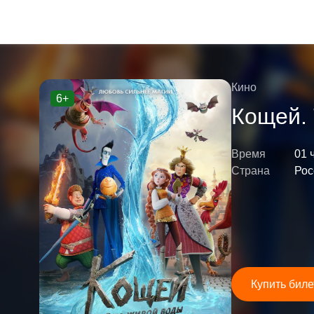
Кино
6+
Кощей.
Время
01 
Страна
Рос
Купить биле