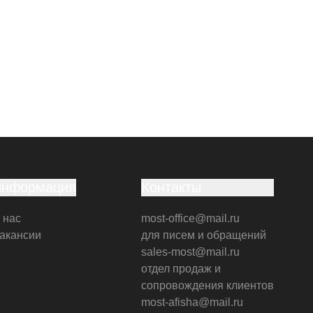
Информация
Контакты
 нас
most-office@mail.ru
акансии
для писем и обращений
sales-most@mail.ru
отдел продаж и
сопровождения клиентов
most-afisha@mail.ru