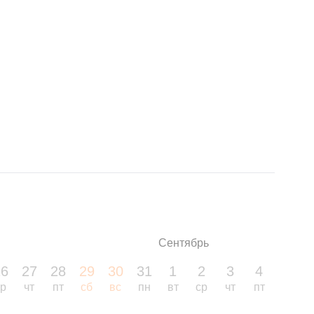
Сентябрь
26
27
28
29
30
31
1
2
3
4
5
ср
чт
пт
сб
вс
пн
вт
ср
чт
пт
сб