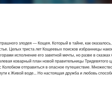
трашного злодея — Кощея. Который в тайне, как оказалось,
астье. Целых триста лет Кощеевых поисков избранницы нако
 горами исполнение его заветной мечты, но разве в сказках
долевая коварный план новой правительницы Тридевятого 
 с Колобком отправиться в опасное путешествие. Множеств
ути к Живой воде... Но настоящая дружба и любовь способ