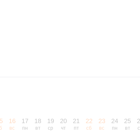
5
16
17
18
19
20
21
22
23
24
25
б
вс
пн
вт
ср
чт
пт
сб
вс
пн
вт