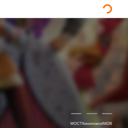
—
—
—
МОСТ
Кинопоиск
IMDB