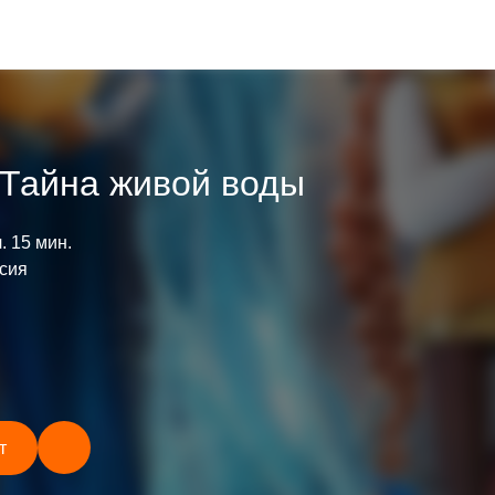
 Тайна живой воды
ч. 15 мин.
сия
т