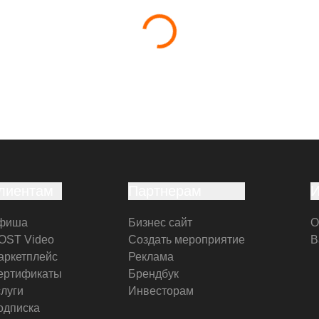
лиентам
Партнерам
фиша
Бизнес сайт
О
OST Video
Создать мероприятие
В
аркетплейс
Реклама
ертификаты
Брендбук
слуги
Инвесторам
одписка