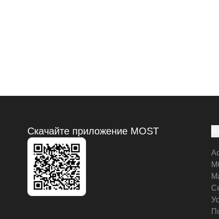
Скачайте приложение MOST
К
А
M
М
С
У
П