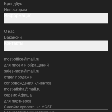
Брендбук
Инвесторам
Информация
О нас
Вакансии
Контакты
most-office@mail.ru
для писем и обращений
sales-most@mail.ru
отдел продаж и
сопровождения клиентов
most-afisha@mail.ru
сервис Афиша
для партнеров
Скачайте приложение MOST
Пользовательское соглашение