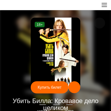
18+
Купить билет
Кино
Убить Билла: Кровавое дело
—
—
—
целиком